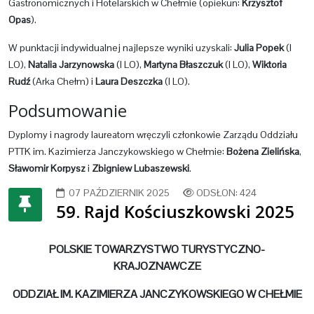
Gastronomicznych i Hotelarskich w Chełmie (opiekun:
Krzysztof
Opas
).
W punktacji indywidualnej najlepsze wyniki uzyskali:
Julia Popek
(I
LO),
Natalia Jarzynowska
(I LO),
Martyna Błaszczuk
(I LO),
Wiktoria
Rudź
(Arka Chełm) i
Laura Deszczka
(I LO).
Podsumowanie
Dyplomy i nagrody laureatom wręczyli członkowie Zarządu Oddziału
PTTK im. Kazimierza Janczykowskiego w Chełmie:
Bożena Zielińska
,
Sławomir Korpysz
i
Zbigniew Lubaszewski
.
07 PAŹDZIERNIK 2025
ODSŁON: 424
59. Rajd Kościuszkowski 2025
POLSKIE TOWARZYSTWO TURYSTYCZNO-
KRAJOZNAWCZE
ODDZIAŁ IM. KAZIMIERZA JANCZYKOWSKIEGO W CHEŁMIE