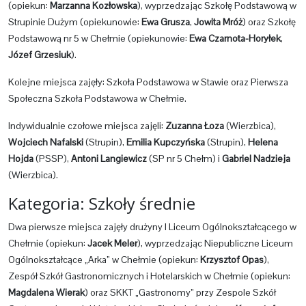
(opiekun:
Marzanna Kozłowska
), wyprzedzając Szkołę Podstawową w
Strupinie Dużym (opiekunowie:
Ewa Grusza
,
Jowita Mróż
) oraz Szkołę
Podstawową nr 5 w Chełmie (opiekunowie:
Ewa Czarnota-Horyłek
,
Józef Grzesiuk
).
Kolejne miejsca zajęły: Szkoła Podstawowa w Stawie oraz Pierwsza
Społeczna Szkoła Podstawowa w Chełmie.
Indywidualnie czołowe miejsca zajęli:
Zuzanna Łoza
(Wierzbica),
Wojciech Nafalski
(Strupin),
Emilia Kupczyńska
(Strupin),
Helena
Hojda
(PSSP),
Antoni Langiewicz
(SP nr 5 Chełm) i
Gabriel Nadzieja
(Wierzbica).
Kategoria: Szkoły średnie
Dwa pierwsze miejsca zajęły drużyny I Liceum Ogólnokształcącego w
Chełmie (opiekun:
Jacek Meler
), wyprzedzając Niepubliczne Liceum
Ogólnokształcące „Arka” w Chełmie (opiekun:
Krzysztof Opas
),
Zespół Szkół Gastronomicznych i Hotelarskich w Chełmie (opiekun:
Magdalena Wierak
) oraz SKKT „Gastronomy” przy Zespole Szkół