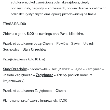
autokarem, okolicznościową odznakę rajdową, ciepły
poczęstunek, nagrody w konkursach, potwierdzenie punktów do
odznak turystycznych oraz opiekę przodownicką na trasie.
TRASA RAJDU:
Zbiórka o godz.
8.00
na parkingu przy Parku Miejskim.
Przejazd autokarem trasą:
Chełm
– Pawłów – Sawin – Urszulin –
Sosnowica –
Stary Orzechów
Przejście piesze (ok. 10 km):
Stary Orzechów
– Komarówka – Rez. „Kahiża” – Lejno – Zamłyniec –
Jezioro Zagłębocze –
Zagłębocze
– (ciepły posiłek, konkurs
krajoznawczy).
Przejazd autokarem: Zagłębocze –
Chełm
.
Planowane zakończenie imprezy ok. 17.00