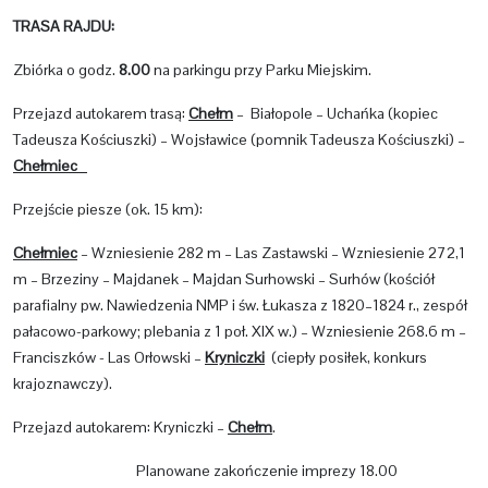
TRASA RAJDU:
Zbiórka o godz.
8.00
na parkingu przy Parku Miejskim.
Przejazd autokarem trasą:
Chełm
– Białopole – Uchańka (kopiec
Tadeusza Kościuszki) – Wojsławice (pomnik Tadeusza Kościuszki) –
Chełmiec
Przejście piesze (ok. 15 km):
Chełmiec
– Wzniesienie 282 m – Las Zastawski – Wzniesienie 272,1
m – Brzeziny – Majdanek – Majdan Surhowski – Surhów (kościół
parafialny pw. Nawiedzenia NMP i św. Łukasza z 1820–1824 r., zespół
pałacowo-parkowy; plebania z 1 poł. XIX w.) – Wzniesienie 268.6 m –
Franciszków - Las Orłowski –
Kryniczki
(ciepły posiłek, konkurs
krajoznawczy).
Przejazd autokarem: Kryniczki –
Chełm
.
Planowane zakończenie imprezy 18.00