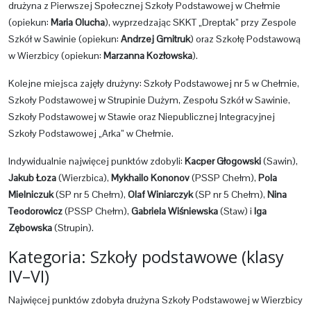
drużyna z Pierwszej Społecznej Szkoły Podstawowej w Chełmie
(opiekun:
Maria Olucha
), wyprzedzając SKKT „Dreptak” przy Zespole
Szkół w Sawinie (opiekun:
Andrzej Gmitruk
) oraz Szkołę Podstawową
w Wierzbicy (opiekun:
Marzanna Kozłowska
).
Kolejne miejsca zajęły drużyny: Szkoły Podstawowej nr 5 w Chełmie,
Szkoły Podstawowej w Strupinie Dużym, Zespołu Szkół w Sawinie,
Szkoły Podstawowej w Stawie oraz Niepublicznej Integracyjnej
Szkoły Podstawowej „Arka” w Chełmie.
Indywidualnie najwięcej punktów zdobyli:
Kacper Głogowski
(Sawin),
Jakub Łoza
(Wierzbica),
Mykhailo Kononov
(PSSP Chełm),
Pola
Mielniczuk
(SP nr 5 Chełm),
Olaf Winiarczyk
(SP nr 5 Chełm),
Nina
Teodorowicz
(PSSP Chełm),
Gabriela Wiśniewska
(Staw) i
Iga
Zębowska
(Strupin).
Kategoria: Szkoły podstawowe (klasy
IV–VI)
Najwięcej punktów zdobyła drużyna Szkoły Podstawowej w Wierzbicy