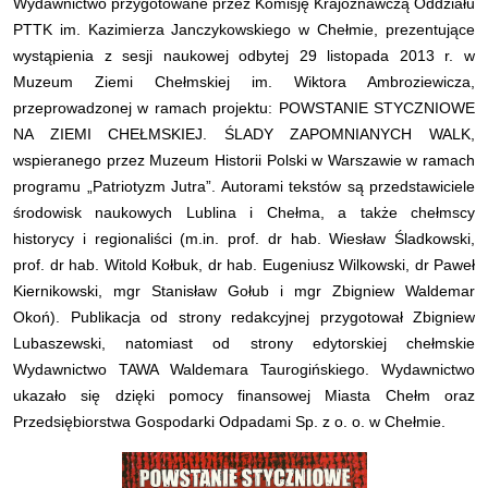
Wydawnictwo przygotowane przez Komisję Krajoznawczą Oddziału
PTTK im. Kazimierza Janczykowskiego w Chełmie, prezentujące
wystąpienia z sesji naukowej odbytej 29 listopada 2013 r. w
Muzeum Ziemi Chełmskiej im. Wiktora Ambroziewicza,
przeprowadzonej w ramach projektu: POWSTANIE STYCZNIOWE
NA ZIEMI CHEŁMSKIEJ. ŚLADY ZAPOMNIANYCH WALK,
wspieranego przez Muzeum Historii Polski w Warszawie w ramach
programu „Patriotyzm Jutra”. Autorami tekstów są przedstawiciele
środowisk naukowych Lublina i Chełma, a także chełmscy
historycy i regionaliści (m.in. prof. dr hab. Wiesław Śladkowski,
prof. dr hab. Witold Kołbuk, dr hab. Eugeniusz Wilkowski, dr Paweł
Kiernikowski, mgr Stanisław Gołub i mgr Zbigniew Waldemar
Okoń). Publikacja od strony redakcyjnej przygotował Zbigniew
Lubaszewski, natomiast od strony edytorskiej chełmskie
Wydawnictwo TAWA Waldemara Taurogińskiego. Wydawnictwo
ukazało się dzięki pomocy finansowej Miasta Chełm oraz
Przedsiębiorstwa Gospodarki Odpadami Sp. z o. o. w Chełmie.