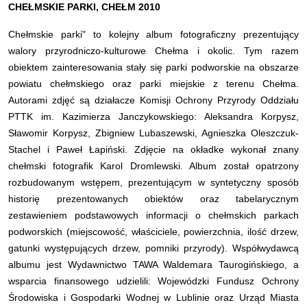
CHEŁMSKIE PARKI, CHEŁM 2010
Chełmskie parki" to kolejny album fotograficzny prezentujący
walory przyrodniczo-kulturowe Chełma i okolic. Tym razem
obiektem zainteresowania stały się parki podworskie na obszarze
powiatu chełmskiego oraz parki miejskie z terenu Chełma.
Autorami zdjęć są działacze Komisji Ochrony Przyrody Oddziału
PTTK im. Kazimierza Janczykowskiego: Aleksandra Korpysz,
Sławomir Korpysz, Zbigniew Lubaszewski, Agnieszka Oleszczuk-
Stachel i Paweł Łapiński. Zdjęcie na okładke wykonał znany
chełmski fotografik Karol Dromlewski. Album został opatrzony
rozbudowanym wstępem, prezentującym w syntetyczny sposób
historię prezentowanych obiektów oraz tabelarycznym
zestawieniem podstawowych informacji o chełmskich parkach
podworskich (miejscowość, właściciele, powierzchnia, ilość drzew,
gatunki występujących drzew, pomniki przyrody). Współwydawcą
albumu jest Wydawnictwo TAWA Waldemara Taurogińskiego, a
wsparcia finansowego udzielili: Wojewódzki Fundusz Ochrony
Środowiska i Gospodarki Wodnej w Lublinie oraz Urząd Miasta