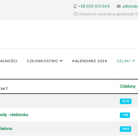
+48 600 419 664
pttkche
Otwarte w czwartek w godzinach 1
ALNOŚCI
CZŁONKOSTWO
KALENDARZ 2026
SZLAKI
Odsłony
TAKT
3272
rię - niebieska
1710
ielona
1545