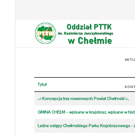
AKTU
Tytuł
KON
Spis artykułów
..:: Koncepcja tras rowerowych Powiat Chełmski ::..
GMINA CHEŁM – wpisane w krajobraz, wpisane w histo
Leśne ostępy Chełmskiego Parku Krajobrazowego - z