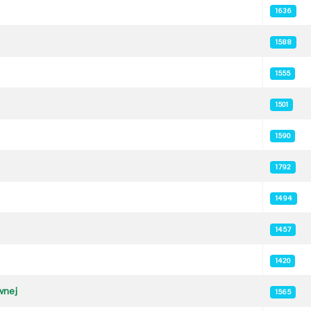
1636
1588
1555
1501
1590
1792
1494
1457
1420
ewnej
1565