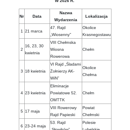
W 2026 R.
Nazwa
Nr
Data
Lokalizacja
Wydarzenia
47. Rajd
Okolice
1
21 marca
„Wiosenny"
Krasnegostawu
VIII Chełmska
16, 23, 30
2
Wiosna
Chełm
kwietnia
Rowerowa
VI Rajd „Śladami
Okolice
3
18 kwietnia
Żołnierzy AK-
Chełma
WiN”
Eliminacje
4
23 kwietnia
Powiatowe 52.
Chełm
OMTTK
VIII Rowerowy
Powiat
5
17 maja
Rajd Papieski
Chełmski
53. Rajd
Polesie
6
23-24 maja
„Słowików”
Lubelskie