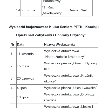
„Parasolowy”
41. Rajd
14
5 grudnia
Gmina Chełm
„Mikołajkowy”
Wycieczki krajoznawcze Klubu Seniora PTTK i Komisji:
Opieki nad Zabytkami i Ochrony Przyrody"
Nr
Data
Nazwa Wydarzenia
Wycieczka autokarowa
1
11 kwietnia
„Nadbużańskie krajobrazy”
Wycieczka piesza „Gmach Dyrekcji
2
16 maja
KP”
Wycieczka autokarowa „Kraśnik i
3
20 czerwca
okolice”
4
4 lipca
Wycieczka piesza „Ulica Lwowska”
Wycieczka autokarowa „Drohiczyn
5
18 lipca
i okolice
Wycieczka autokarowa „Lipsko i