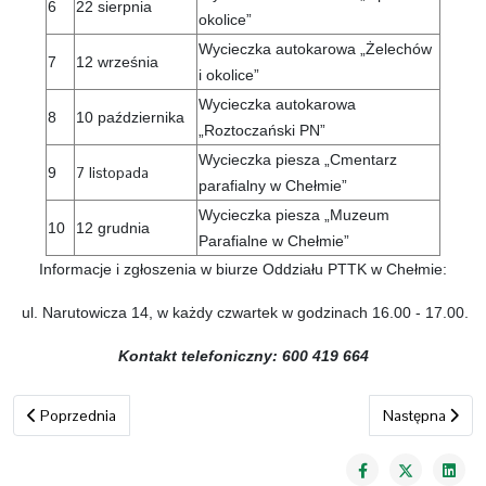
6
22 sierpnia
okolice”
Wycieczka autokarowa „Żelechów
7
12 września
i okolice”
Wycieczka autokarowa
8
10 października
„Roztoczański PN”
Wycieczka piesza „Cmentarz
7 listopada
9
parafialny w Chełmie”
Wycieczka piesza „Muzeum
10
12 grudnia
Parafialne w Chełmie”
Informacje i zgłoszenia w biurze Oddziału PTTK w Chełmie:
ul. Narutowicza 14, w każdy czwartek w godzinach 16.00 - 17.00.
Kontakt telefoniczny: 600 419 664
Poprzednia strona: Kalendarz imprez 2025
Następna stron
Poprzednia
Następna