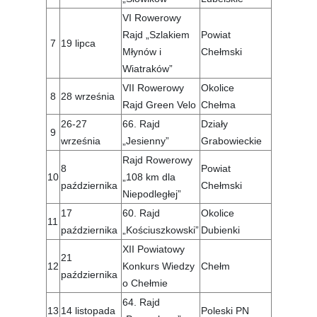
VI Rowerowy
Rajd „Szlakiem
Powiat
7
19 lipca
Młynów i
Chełmski
Wiatraków”
VII Rowerowy
Okolice
8
28 września
Rajd Green Velo
Chełma
26-27
66. Rajd
Działy
9
września
„Jesienny”
Grabowieckie
Rajd Rowerowy
8
Powiat
10
„108 km dla
października
Chełmski
Niepodległej”
17
60. Rajd
Okolice
11
października
„Kościuszkowski”
Dubienki
XII Powiatowy
21
12
Konkurs Wiedzy
Chełm
października
o Chełmie
64. Rajd
13
14 listopada
Poleski PN