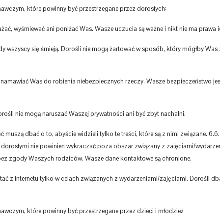
awczym, które powinny być przestrzegane przez dorosłych:
żać, wyśmiewać ani poniżać Was. Wasze uczucia są ważne i nikt nie ma prawa ic
 gdy wszyscy się śmieją. Dorośli nie mogą żartować w sposób, który mógłby Was 
 namawiać Was do robienia niebezpiecznych rzeczy. Wasze bezpieczeństwo jes
ośli nie mogą naruszać Waszej prywatności ani być zbyt nachalni.
uszą dbać o to, abyście widzieli tylko te treści, które są z nimi związane. 6.6.
 dorosłymi nie powinien wykraczać poza obszar związany z zajęciami/wydarze
i bez zgody Waszych rodziców. Wasze dane kontaktowe są chronione.
ć z Internetu tylko w celach związanych z wydarzeniami/zajęciami. Dorośli dba
wczym, które powinny być przestrzegane przez dzieci i młodzież