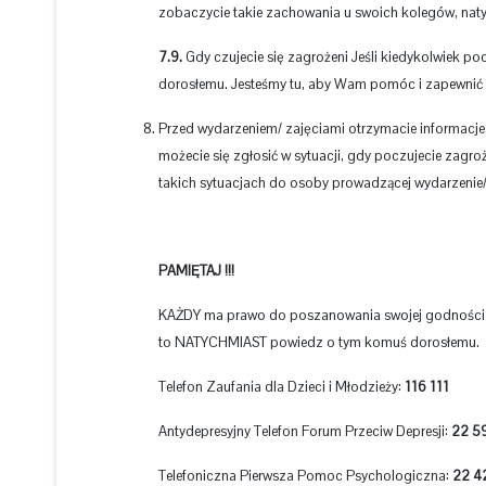
zobaczycie takie zachowania u swoich kolegów, naty
7.9.
Gdy czujecie się zagrożeni Jeśli kiedykolwiek po
dorosłemu. Jesteśmy tu, aby Wam pomóc i zapewnić
Przed wydarzeniem/ zajęciami otrzymacie informac
możecie się zgłosić w sytuacji, gdy poczujecie zagro
takich sytuacjach do osoby prowadzącej wydarzenie/
PAMIĘTAJ !!!
KAŻDY ma prawo do poszanowania swojej godności J
to NATYCHMIAST powiedz o tym komuś dorosłemu.
Telefon Zaufania dla Dzieci i Młodzieży:
116 111
Antydepresyjny Telefon Forum Przeciw Depresji:
22 5
Telefoniczna Pierwsza Pomoc Psychologiczna:
22 4