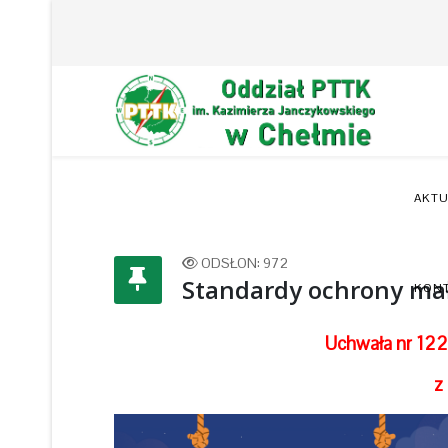
AKTU
ODSŁON: 972
Standardy ochrony ma
KON
Uchwała nr 12
z