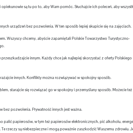
i opiekunowie są tu po to, aby Wam pomóc. Słuchajcie ich poleceń, aby wszyst
nnych urządzeń bez pozwolenia. W ten sposób lepiej skupicie się na zajęciach.
nkiem. Wszyscy chcemy, abyście zapamiętali Polskie Towarzystwo Turystyczno-
go.
przeszkadzajcie innym. Każdy chce jak najlepiej skorzystać z oferty Polskiego
rażajcie innych. Konflikty można rozwiązywać w spokojny sposób.
blem, starajcie się rozwiązać go w spokojny i przemyślany sposób. Możecie też
mów bez pozwolenia. Prywatność innych jest ważna.
 palić papierosów, w tym też papierosów elektronicznych, pić alkoholu, energ
h. Te rzeczy są niebezpieczne i mogą poważnie zaszkodzić Waszemu zdrowiu. Je