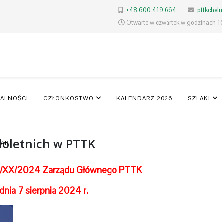
+48 600 419 664
pttkche
Otwarte w czwartek w godzinach 1
ALNOŚCI
CZŁONKOSTWO
KALENDARZ 2026
SZLAKI
łoletnich w PTTK
TAKT
2/XX/2024 Zarządu Głównego PTTK
 dnia 7 sierpnia 2024 r.