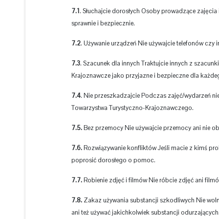
7.1
. Słuchajcie dorosłych Osoby prowadzące zajęcia 
sprawnie i bezpiecznie.
7.2
. Używanie urządzeń Nie używajcie telefonów czy i
7.3
. Szacunek dla innych Traktujcie innych z szacu
Krajoznawcze jako przyjazne i bezpieczne dla każde
7.4
. Nie przeszkadzajcie Podczas zajęć/wydarzeń nie 
Towarzystwa Turystyczno-Krajoznawczego.
7.5.
Bez przemocy Nie używajcie przemocy ani nie ob
7.6.
Rozwiązywanie konfliktów Jeśli macie z kimś pro
poprosić dorosłego o pomoc.
7.7.
Robienie zdjęć i filmów Nie róbcie zdjęć ani fil
7.8.
Zakaz używania substancji szkodliwych Nie wolno
ani też używać jakichkolwiek substancji odurzającyc