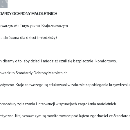
DARDY OCHRONY MAŁOLETNICH
owarzystwie Turystyczno-Krajoznawczym
ja skrócona dla dzieci i młodzieży)
bamy o to, aby dzieci i młodzież czuli się bezpiecznie i komfortowo.
owadziło Standardy Ochrony Małoletnich.
rystyczno-Krajoznawczego są edukowani w zakresie zapobiegania krzywdzeniu
ocedury zgłaszania i interwencji w sytuacjach zagrożenia małoletnich.
rystyczno-Krajoznawczym są monitorowane pod kątem zgodności ze Standard