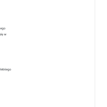
zego
się w
letniego