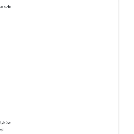
ko szło
etyków,
śli