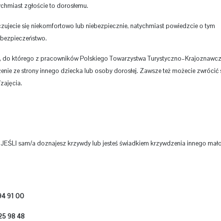
chmiast zgłoście to dorosłemu.
czujecie się niekomfortowo lub niebezpiecznie, natychmiast powiedzcie o tym
 bezpieczeństwo.
je, do którego z pracowników Polskiego Towarzystwa Turystyczno–Krajoznawc
żenie ze strony innego dziecka lub osoby dorosłej. Zawsze też możecie zwrócić 
zajęcia.
EŚLI sam/a doznajesz krzywdy lub jesteś świadkiem krzywdzenia innego mało
94 91 00
25 98 48