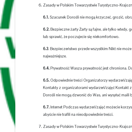
Zasady w Polskim Towarzystwie Turystyczno-Krajozn
6.1.
Szacunek Dorośli nie mogą krzyczeć, grozić, obra
6.2.
Bezpieczne żarty Żarty są fajne, ale tylko wtedy,
lub sprawić, że poczujecie się niekomfortowo.
6.3
. Bezpieczeństwo przede wszystkim Nikt nie może
najważniejsze.
6.4.
Prywatność Wasza prywatność jest chroniona. Dor
6.5.
Odpowiednie treści Organizatorzy wydarzeń/zajęć m
Kontakty z organizatorami wydarzeń/zajęć Kontakt z
Dorośli nie mogą dzwonić do Was, ani wysyłać mail
6.7.
Internet Podczas wydarzeń/zajęć możecie korzysta
abyście nie trafili na nieodpowiednie treści.
Zasady w Polskim Towarzystwie Turystyczno-Krajozna