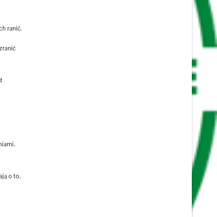
h ranić.
zranić
t
niami.
ją o to,