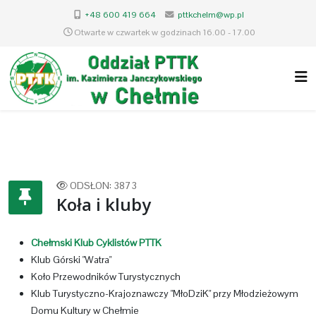
+48 600 419 664
pttkchelm@wp.pl
Otwarte w czwartek w godzinach 16.00 - 17.00
ODSŁON: 3873
Koła i kluby
Chełmski Klub Cyklistów PTTK
Klub Górski "Watra"
Koło Przewodników Turystycznych
Klub Turystyczno-Krajoznawczy "MłoDziK" przy Młodzieżowym
Domu Kultury w Chełmie