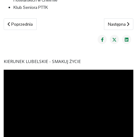
Hotelarskich w Chełmie
Klub Seniora PTTK
Poprzednia strona: Kalendarz imprez
Następna stron
Poprzednia
Następna
KIERUNEK LUBELSKIE - SMAKUJ ŻYCIE