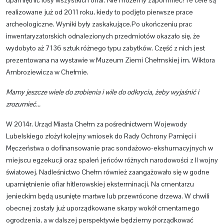
upamiętnić losy wszystkich ofiar. Nie możemy zapomnieć! Te cele są
realizowane już od 2011 roku, kiedy to podjęto pierwsze prace
archeologiczne. Wyniki były zaskakujące.Po ukończeniu prac
inwentaryzatorskich odnalezionych przedmiotów okazało się, że
wydobyto aż 7136 sztuk różnego typu zabytków. Część z nich jest
prezentowana na wystawie w Muzeum Ziemi Chełmskiej im. Wiktora
Ambroziewicza w Chełmie.
Mamy jeszcze wiele do zrobienia i wile do odkrycia, żeby wyjaśnić i
zrozumieć...
W 2014r. Urząd Miasta Chełm za pośrednictwem Wojewody
Lubelskiego złożył kolejny wniosek do Rady Ochrony Pamięci i
Męczeństwa o dofinansowanie prac sondażowo-ekshumacyjnych w
miejscu egzekucji oraz spaleń jeńców różnych narodowości z II wojny
światowej. Nadleśnictwo Chełm również zaangażowało się w godne
upamiętnienie ofiar hitlerowskiej eksterminacji. Na cmentarzu
jenieckim będą usunięte martwe lub przewrócone drzewa. W chwili
obecnej zostały już uporządkowane skarpy wokół cmentarnego
ogrodzenia, a w dalszej perspektywie będziemy porządkować