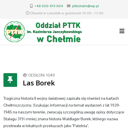
+48 600 419 664
pttkchelm@wp.pl
Otwarte w czwartek w godzinach 16.00 - 17.00
ODSŁON: 1049
Las Borek
Tragiczna historia II wojny światowej zapisała się również na kartach
Chełmszczyzny. Szukając informacji na temat wydarzeń z lat 1939-
1945 na naszym terenie, zwracają szczególną uwagę opisy dotyczące
Stalagu 319 i mniej znana historia Waldlager Borek, którego nazwa
przetrwała w lokalnych przekazach jako "Patelnia".