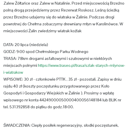
Zalew Żółtańce oraz Zalew w Natalinie. Przed miejscowością Brzeźno
polną drogą przejedziemy przez Rezerwat Roskosz. Leśną ścieżką
przez Brzeźno udajemy się do wiatraka w Żalinie. Podczas drogi
powrotnej do Chełma zobaczymy drewniany młyn w Karolinówce. W
miejscowości Żalin zwiedzimy wiatrak koźlak
DATA: 20 lipca (niedziela)
GODZ: 9:00 spod Chełmskiego Parku Wodnego
TRASA: 78km drogami asfaltowymi i szutrowymi w niektórych
miejscach polnymi
https://www.traseo.pl/trasa/szlak-starych-mlynow-
i-wiatrakow
WPISOWE: 30 zł - członkowie PTTK , 35 zł - pozostali. Zapisy w dniu
rajdu 40 zł (koszty poczęstunku przygotowanego przez
Koło
Gospodyń i Gospodarzy Wiejskich w Żalinie
). Prosimy o wpłatę
wpisowego nr konta 44249000050000400056148184 lub BLIK nr
tel. 531392858 do piątku do godz.18:00.
ŚWIADCZENIA: Ciepły posiłek regeneracyjny, słodki poczęstunek,