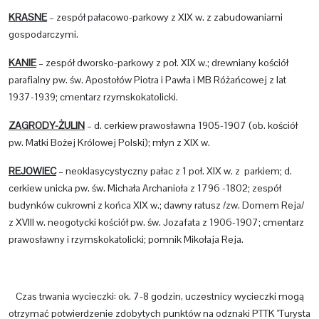
KRASNE
– zespół pałacowo-parkowy z XIX w. z zabudowaniami
gospodarczymi.
KANIE
– zespół dworsko-parkowy z poł. XIX w.; drewniany kościół
parafialny pw. św. Apostołów Piotra i Pawła i MB Różańcowej z lat
1937-1939; cmentarz rzymskokatolicki.
ZAGRODY-ŻULIN
– d. cerkiew prawosławna 1905-1907 (ob. kościół
pw. Matki Bożej Królowej Polski); młyn z XIX w.
REJOWIEC
– neoklasycystyczny pałac z 1 poł. XIX w. z parkiem; d.
cerkiew unicka pw. św. Michała Archanioła z 1796 -1802; zespół
budynków cukrowni z końca XIX w.; dawny ratusz /zw. Domem Reja/
z XVIII w. neogotycki kościół pw. św. Jozafata z 1906-1907; cmentarz
prawosławny i rzymskokatolicki; pomnik Mikołaja Reja.
Czas trwania wycieczki: ok. 7-8 godzin, uczestnicy wycieczki mogą
otrzymać potwierdzenie zdobytych punktów na odznaki PTTK "Turysta