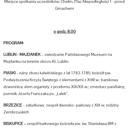
Miejsce spotkania uczestników: Chełm, Plac Niepodległości 1 - przed
Gmachem
o godz. 8.00
PROGRAM:
LUBLIN - MAJDANEK
– zwiedzanie Państwowego Muzeum na
Majdanku na terenie obozu KL Lublin.
PIASKI
– ruiny zboru kalwińskiego z lat 1783-1785; kościół pw.
Podwyższenia Krzyża Świętego z elementami z XVIII w.; barokowa
dzwonnica; dom organisty z przełomu XIX/XX w.; cmentarz parafialny;
pomnik Józefa Franczaka ps. „Lalek”.
BRZEZICE
– zabytkowy zespół dworsko- parkowy z XIX w. rodziny
Zembrzuskich
BISKUPICE –
zespół barkowego kościoła pw. św. Stanisława BM z