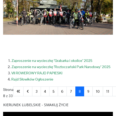
Zaproszenie na wycieczkę "Grabarka i okolice" 2025
Zaproszenie na wycieczkę "Roztoczański Park Narodowy" 2025
VII ROWEROWY RAJD PAPIESKI
Rajd Słowików Ogłoszenie
Strona
3
4
5
6
7
8
9
10
11
8 z 33
KIERUNEK LUBELSKIE - SMAKUJ ŻYCIE