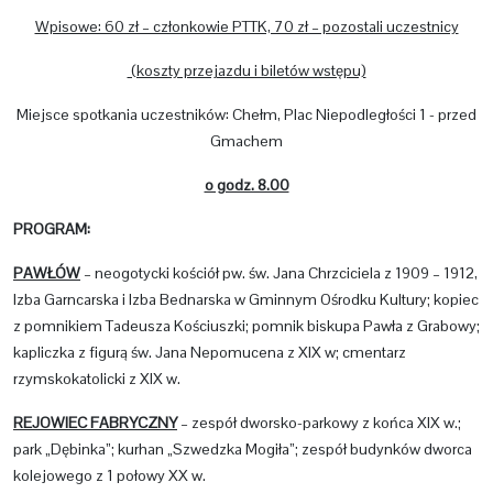
Wpisowe: 60 zł – członkowie PTTK, 70 zł – pozostali uczestnicy
(koszty przejazdu i biletów wstępu)
Miejsce spotkania uczestników: Chełm, Plac Niepodległości 1 - przed
Gmachem
o godz. 8.00
PROGRAM:
PAWŁÓW
– neogotycki kościół pw. św. Jana Chrzciciela z 1909 – 1912,
Izba Garncarska i Izba Bednarska w Gminnym Ośrodku Kultury; kopiec
z pomnikiem Tadeusza Kościuszki; pomnik biskupa Pawła z Grabowy;
kapliczka z figurą św. Jana Nepomucena z XIX w; cmentarz
rzymskokatolicki z XIX w.
REJOWIEC FABRYCZNY
– zespół dworsko-parkowy z końca XIX w.;
park „Dębinka”; kurhan „Szwedzka Mogiła”; zespół budynków dworca
kolejowego z 1 połowy XX w.