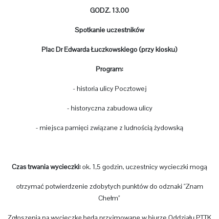
GODZ. 13.00
Spotkanie uczestników
Plac Dr Edwarda Łuczkowskiego (przy kiosku)
Program:
- historia ulicy Pocztowej
- historyczna zabudowa ulicy
- miejsca pamięci związane z ludnością żydowską
Czas trwania wycieczki:
ok. 1,5 godzin, uczestnicy wycieczki mogą
otrzymać potwierdzenie zdobytych punktów do odznaki "Znam
Chełm"
Zgłoszenia na wycieczkę będą przyjmowane w biurze Oddziału PTTK