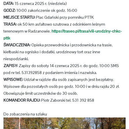
DATA:
15 czerwca 2025 r. (niedziela)
GODZ:
10:00 zakończenie ok godz. 16:00
MIEJSCE STARTU:
Plac Gdański przy pomniku PTTK
TRASA:
ok 50 km asfaltowo szutrowa z odcinkiem leśnym
terenowym w Radzanowie.
https://traseo.pl/trasa/viii-urodziny-chkc-
pttk
ŚWIADCZENIA:
Opieka przewodnicka i przodownicka na trasie,
kiełbaski na ognisko i dodatki, urodzinowy tort oraz inne
niespodzianki.
ZAPISY:
Zapisy do soboty 14 czerwca 2025 r. do godz. 10:00 SMS
pod nr tel. 531392858 z podaniem imienia i nazwiska.
WPISOWE:
Udział w rajdzie dla osób zapisanych jest bezpłatny.
Wpisowe dla pozostałych osób po godz. 10:00 i w dniu rajdu 20 zł.
Obowiązuje limit uczestników do 30 osób.
KOMANDOR RAJDU:
Piotr Zaborski tel. 531 392 858
Do zobaczenia na szlaku