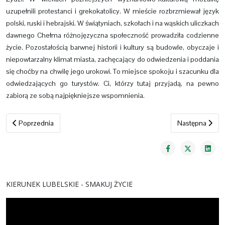
uzupełnili protestanci i grekokatolicy. W mieście rozbrzmiewał język
polski, ruski i hebrajski. W świątyniach, szkołach i na wąskich uliczkach
dawnego Chełma różnojęzyczna społeczność prowadziła codzienne
życie. Pozostałością barwnej historii i kultury są budowle, obyczaje i
niepowtarzalny klimat miasta, zachęcający do odwiedzenia i poddania
się choćby na chwilę jego urokowi. To miejsce spokoju i szacunku dla
odwiedzających go turystów. Ci, którzy tutaj przyjadą, na pewno
zabiorą ze sobą najpiękniejsze wspomnienia.
Poprzednia strona: Poleskie Parki Narodowe
Następna strona
Poprzednia
Następna
KIERUNEK LUBELSKIE - SMAKUJ ŻYCIE