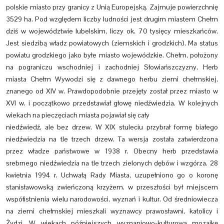
polskie miasto przy granicy z Unią Europejską. Zajmuje powierzchnię
3529 ha. Pod względem liczby ludności jest drugim miastem Chełm
dziś w województwie lubelskim, liczy ok. 70 tysięcy mieszkańców.
Jest siedzibą władz powiatowych (ziemskich i grodzkich). Ma status
powiatu grodzkiego jako byłe miasto wojewódzkie. Chełm, położony
na pograniczu wschodniej i zachodniej Słowiańszczyzny, Herb
miasta Chełm Wywodzi się z dawnego herbu ziemi chełmskiej,
znanego od XIV w. Prawdopodobnie przejęty został przez miasto w
XVI w. i początkowo przedstawiał głowę niedźwiedzia. W kolejnych
wiekach na pieczęciach miasta pojawiał się cały
niedźwiedź, ale bez drzew. W XIX stuleciu przybrał formę białego
niedźwiedzia na tle trzech drzew. Ta wersja została zatwierdzona
przez władze państwowe w 1938 r. Obecny herb przedstawia
srebrnego niedźwiedzia na tle trzech zielonych dębów i wzgórza. 28
kwietnia 1994 r. Uchwałą Rady Miasta, uzupełniono go o koronę
stanisławowską zwieńczoną krzyżem. w przeszłości był miejscem
współistnienia wielu narodowości, wyznań i kultur. Od średniowiecza
na ziemi chełmskiej mieszkali wyznawcy prawosławni, katolicy i
Żydzi. W wiekach późniejszych wyznaniowo-kulturową mozaikę