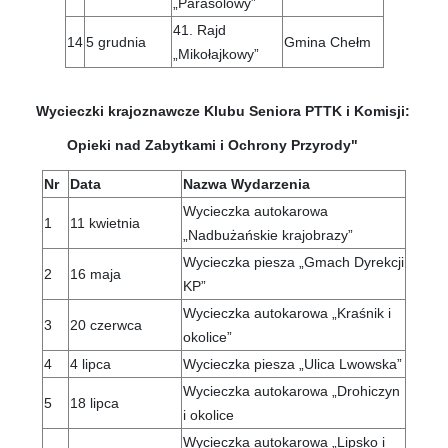
„Parasolowy”
41. Rajd
14
5 grudnia
Gmina Chełm
„Mikołajkowy”
Wycieczki krajoznawcze Klubu Seniora PTTK i Komisji:
Opieki nad Zabytkami i Ochrony Przyrody"
Nr
Data
Nazwa Wydarzenia
Wycieczka autokarowa
1
11 kwietnia
„Nadbużańskie krajobrazy”
Wycieczka piesza „Gmach Dyrekcji
2
16 maja
KP”
Wycieczka autokarowa „Kraśnik i
3
20 czerwca
okolice”
4
4 lipca
Wycieczka piesza „Ulica Lwowska”
Wycieczka autokarowa „Drohiczyn
5
18 lipca
i okolice
Wycieczka autokarowa „Lipsko i