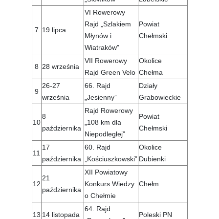
VI Rowerowy
Rajd „Szlakiem
Powiat
7
19 lipca
Młynów i
Chełmski
Wiatraków”
VII Rowerowy
Okolice
8
28 września
Rajd Green Velo
Chełma
26-27
66. Rajd
Działy
9
września
„Jesienny”
Grabowieckie
Rajd Rowerowy
8
Powiat
10
„108 km dla
października
Chełmski
Niepodległej”
17
60. Rajd
Okolice
11
października
„Kościuszkowski”
Dubienki
XII Powiatowy
21
12
Konkurs Wiedzy
Chełm
października
o Chełmie
64. Rajd
13
14 listopada
Poleski PN