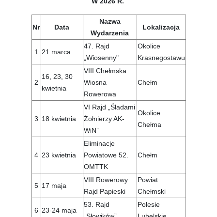
W 2026 R.
Nazwa
Nr
Data
Lokalizacja
Wydarzenia
47. Rajd
Okolice
1
21 marca
„Wiosenny"
Krasnegostawu
VIII Chełmska
16, 23, 30
2
Wiosna
Chełm
kwietnia
Rowerowa
VI Rajd „Śladami
Okolice
3
18 kwietnia
Żołnierzy AK-
Chełma
WiN”
Eliminacje
4
23 kwietnia
Powiatowe 52.
Chełm
OMTTK
VIII Rowerowy
Powiat
5
17 maja
Rajd Papieski
Chełmski
53. Rajd
Polesie
6
23-24 maja
„Słowików”
Lubelskie