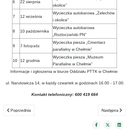
6
22 sierpnia
okolice”
Wycieczka autokarowa „Żelechów
7
12 września
i okolice”
Wycieczka autokarowa
8
10 października
„Roztoczański PN”
Wycieczka piesza „Cmentarz
7 listopada
9
parafialny w Chełmie”
Wycieczka piesza „Muzeum
10
12 grudnia
Parafialne w Chełmie”
Informacje i zgłoszenia w biurze Oddziału PTTK w Chełmie:
ul. Narutowicza 14, w każdy czwartek w godzinach 16.00 - 17.00.
Kontakt telefoniczny: 600 419 664
Poprzednia strona: Kalendarz imprez 2025
Następna stron
Poprzednia
Następna