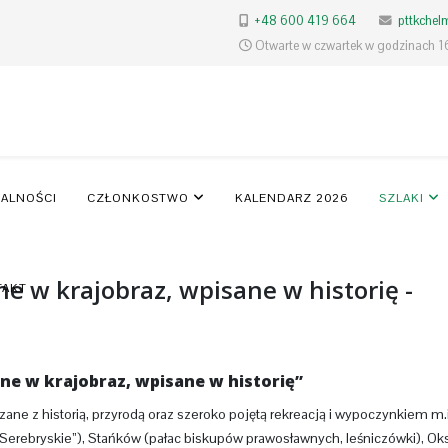
+48 600 419 664
pttkche
Otwarte w czwartek w godzinach 1
ALNOŚCI
CZŁONKOSTWO
KALENDARZ 2026
SZLAKI
 w krajobraz, wpisane w historię -
TAKT
e w krajobraz, wpisane w historię”
ne z historią, przyrodą oraz szeroko pojętą rekreacją i wypoczynkiem m.
 Serebryskie”), Stańków (pałac biskupów prawosławnych, leśniczówki), O