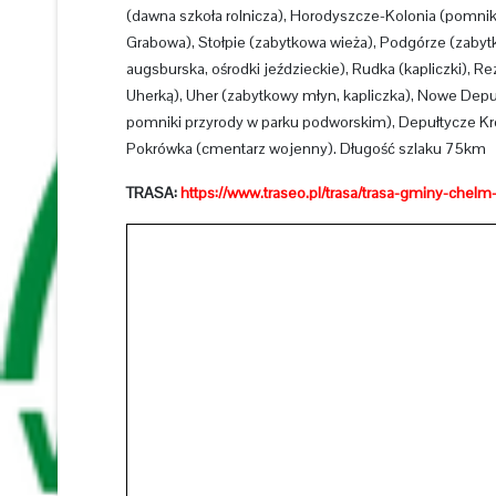
(dawna szkoła rolnicza), Horodyszcze-Kolonia (pomnik
Grabowa), Stołpie (zabytkowa wieża), Podgórze (zabyt
augsburska, ośrodki jeździeckie), Rudka (kapliczki),
Uherką), Uher (zabytkowy młyn, kapliczka), Nowe Dep
pomniki przyrody w parku podworskim), Depułtycze Kró
Pokrówka (cmentarz wojenny). Długość szlaku 75km
TRASA:
https://www.traseo.pl/trasa/trasa-gminy-chelm