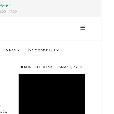
lm@wp.pl
6.00 - 17.00
O NAS
ŻYCIE ODDZIAŁU
KIERUNEK LUBELSKIE - SMAKUJ ŻYCIE
in.
kszów