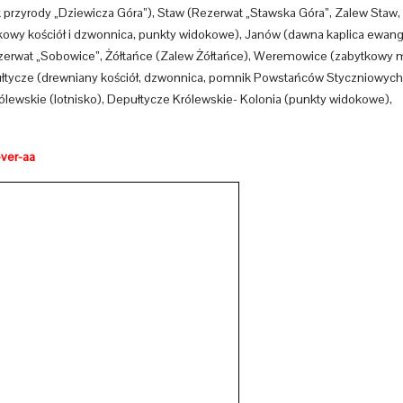
 przyrody „Dziewicza Góra”), Staw (Rezerwat „Stawska Góra”, Zalew Staw, 
kowy kościół i dzwonnica, punkty widokowe), Janów (dawna kaplica ewang
 Rezerwat „Sobowice”, Żółtańce (Zalew Żółtańce), Weremowice (zabytkowy 
ułtycze (drewniany kościół, dzwonnica, pomnik Powstańców Styczniowych
lewskie (lotnisko), Depułtycze Królewskie- Kolonia (punkty widokowe),
-ver-aa