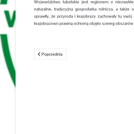
Województwo lubelskie jest regionem o niezwykle a
naturalne, tradycyjna gospodarka rolnicza, a także
sprawiły, że przyroda i krajobrazy zachowały tu swó
krajobrazowo prawną ochroną objęto szereg obszarów 
Poprzednia strona: Pagóry Chełmskie
Poprzednia