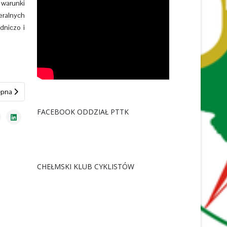
 warunki
eralnych
dniczo i
pna strona: Poleski Park Narodowy
ępna
FACEBOOK ODDZIAŁ PTTK
CHEŁMSKI KLUB CYKLISTÓW