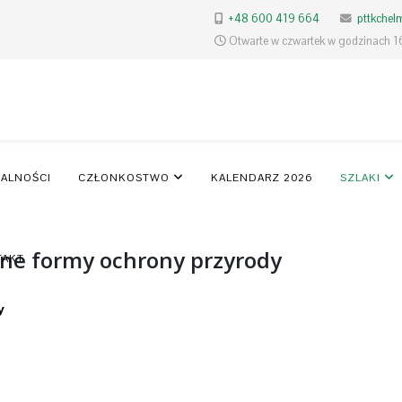
+48 600 419 664
pttkche
Otwarte w czwartek w godzinach 1
ALNOŚCI
CZŁONKOSTWO
KALENDARZ 2026
SZLAKI
nne formy ochrony przyrody
TAKT
y