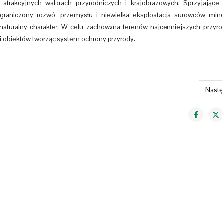
trakcyjnych walorach przyrodniczych i krajobrazowych. Sprzyjające
 ograniczony rozwój przemysłu i niewielka eksploatacja surowców min
j naturalny charakter. W celu zachowana terenów najcenniejszych przyro
i obiektów tworząc system ochrony przyrody.
Nastę
Nast