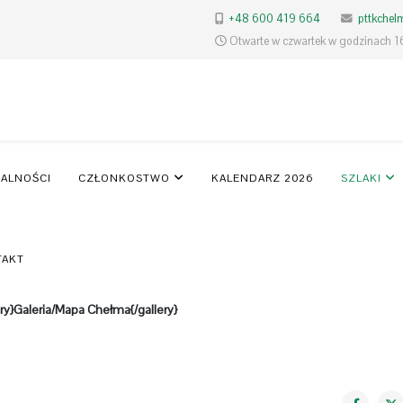
+48 600 419 664
pttkche
Otwarte w czwartek w godzinach 1
ALNOŚCI
CZŁONKOSTWO
KALENDARZ 2026
SZLAKI
TAKT
ery}Galeria/Mapa Chełma{/gallery}