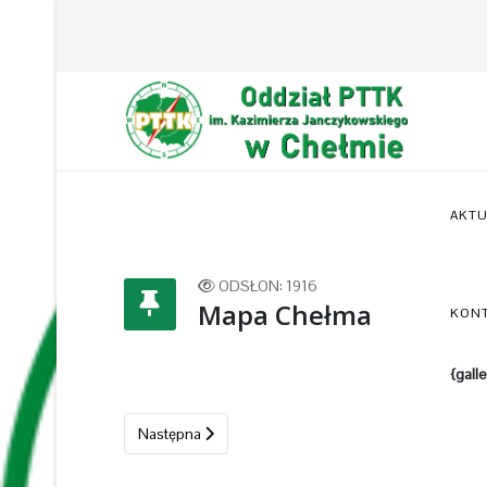
AKTU
ODSŁON: 1916
Mapa Chełma
KON
{gall
Następna strona: Mapa Malowniczy Wschód
Następna