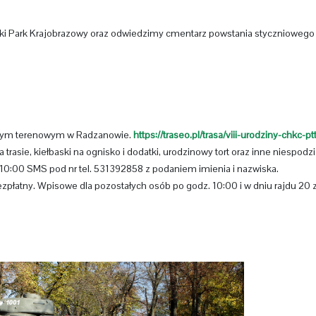
i Park Krajobrazowy oraz odwiedzimy cmentarz powstania styczniowego 
śnym terenowym w Radzanowie.
https://traseo.pl/trasa/viii-urodziny-chkc-pt
rasie, kiełbaski na ognisko i dodatki, urodzinowy tort oraz inne niespodzi
 10:00 SMS pod nr tel. 531392858 z podaniem imienia i nazwiska.
ezpłatny. Wpisowe dla pozostałych osób po godz. 10:00 i w dniu rajdu 20 z