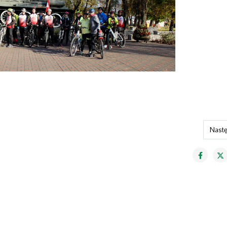
Nastę
Nast