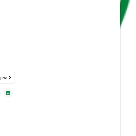
pna strona: Zaproszenie na wycieczkę "Grabarka i okolice" 2025
ępna