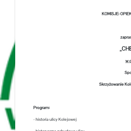
KOMISJE: OPIE
zapra
„CH
w d
Spo
Skrzyżowanie Kole
Program:
- historia ulicy Kolejowej