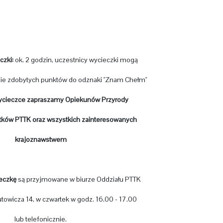
czki:
ok. 2 godzin, uczestnicy wycieczki mogą
nie zdobytych punktów do odznaki "Znam Chełm"
wycieczce zapraszamy Opiekunów Przyrody
tków PTTK oraz wszystkich zainteresowanych
krajoznawstwem
ieczkę
są przyjmowane w biurze Oddziału PTTK
utowicza 14, w czwartek w godz. 16.00 - 17.00
lub telefonicznie.